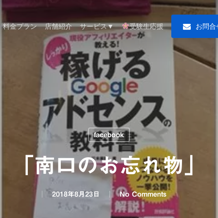
料金プラン
店舗紹介
サービス▼
受験生応援
お
問
合
facebook
「南口のお忘れ物」
2018年8月23日
No Comments