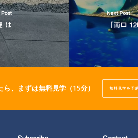
 Post
Next Post
 は
「南口 
たら、まずは無料見学（15分）
無料見学を予