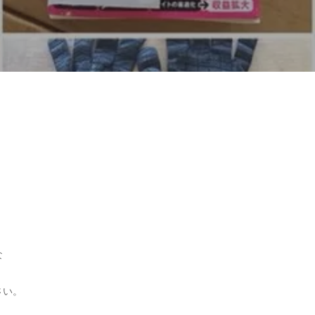
な
さい。