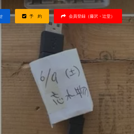
せ
予 約
会員登録（藤沢・辻堂）