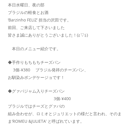
本日水曜日、夜の部
ブラジルの軽食とお酒
‘Barzinho FELIZ’ 担当の沢田です。
前回、ご来店して下さいました
皆さま誠にありがとうございました！(≧▽≦)
本日のメニュー紹介です。
◆手作りもちもちチーズパン
3個-¥380 ブラジル発祥のチーズパン、
お馴染みポンデケージョです！
◆グァバジャム入りチーズパン
3個-¥400
ブラジルではチーズとグァバの
組み合わせが、ロミオとジュリエットの様だと言われ、そのま
ま’ROMEU &JULIETA’ と呼ばれています。