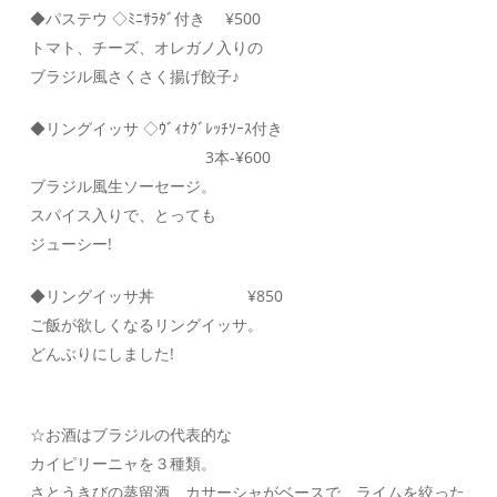
◆パステウ ◇ﾐﾆｻﾗﾀﾞ付き ¥500
トマト、チーズ、オレガノ入りの
ブラジル風さくさく揚げ餃子♪
◆リングイッサ ◇ｳﾞｨﾅｸﾞﾚｯﾁｿｰｽ付き
3本-¥600
ブラジル風生ソーセージ。
スパイス入りで、とっても
ジューシー!
◆リングイッサ丼 ¥850
ご飯が欲しくなるリングイッサ。
どんぶりにしました!
☆お酒はブラジルの代表的な
カイピリーニャを３種類。
さとうきびの蒸留酒、カサーシャがベースで、ライムを絞った